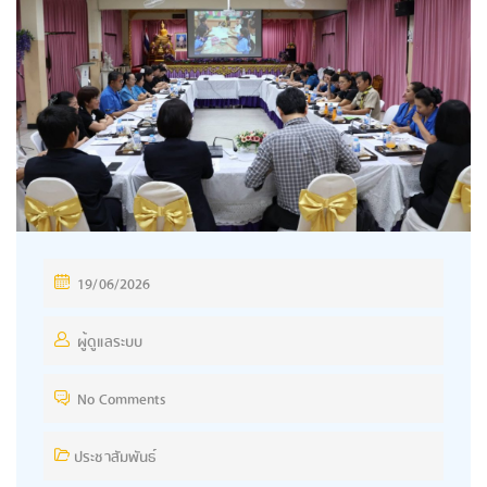
P
19/06/2026
O
S
ผู้ดูแลระบบ
T
No Comments
E
D
ประชาสัมพันธ์
O