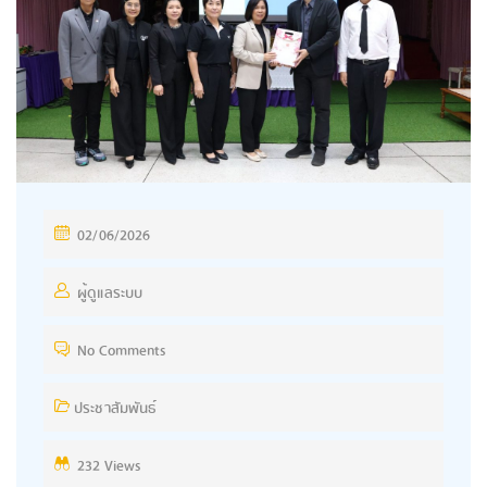
P
02/06/2026
O
S
ผู้ดูแลระบบ
T
No Comments
E
D
ประชาสัมพันธ์
O
N
232 Views