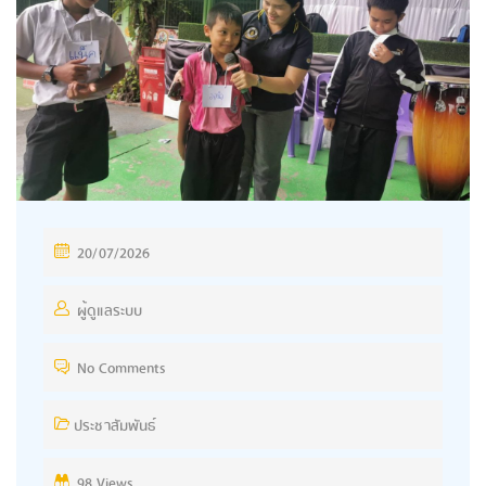
P
20/07/2026
O
S
ผู้ดูแลระบบ
T
No Comments
E
D
ประชาสัมพันธ์
O
N
98 Views