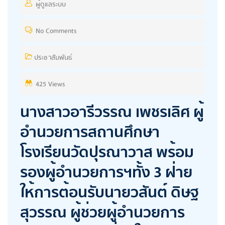
S
ผู้ดูแลระบบ
T
No Comments
E
D
ประชาสัมพันธ์
O
N
425 Views
นางสาวอารีวรรณ เพชรเลิศ ผู้
อำนวยการสถานศึกษา
โรงเรียนวัดปุรณาวาส พร้อม
รองผู้อำนวยการฯทั้ง 3 ฝ่าย
ให้การต้อนรับนายวสันต์ ดิษฐ
สุวรรณ ผู้ช่วยผู้อำนวยการ