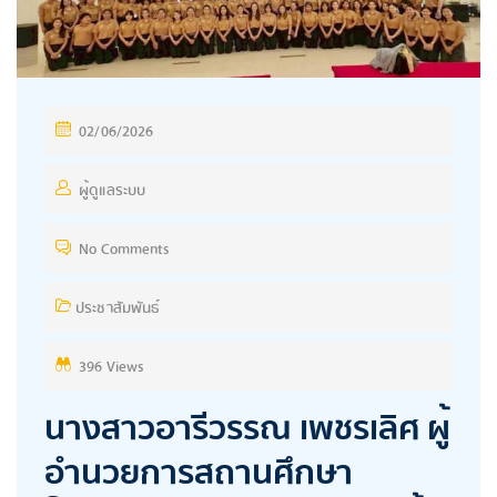
P
02/06/2026
O
S
ผู้ดูแลระบบ
T
No Comments
E
D
ประชาสัมพันธ์
O
N
396 Views
นางสาวอารีวรรณ เพชรเลิศ ผู้
อำนวยการสถานศึกษา