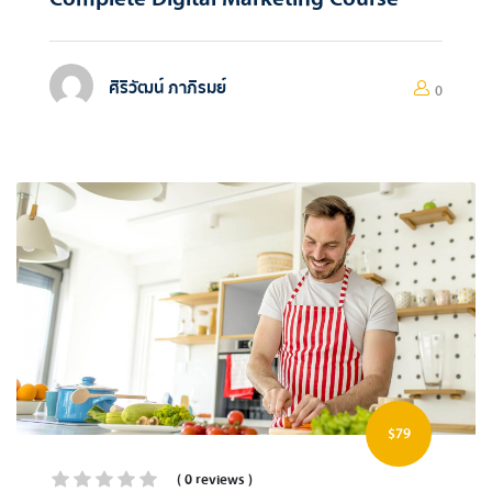
ศิริวัฒน์ ภาภิรมย์
0
$79
( 0 reviews )