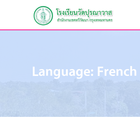
Language:
French