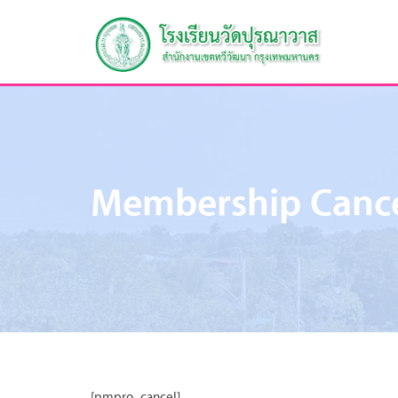
Membership Canc
[pmpro_cancel]