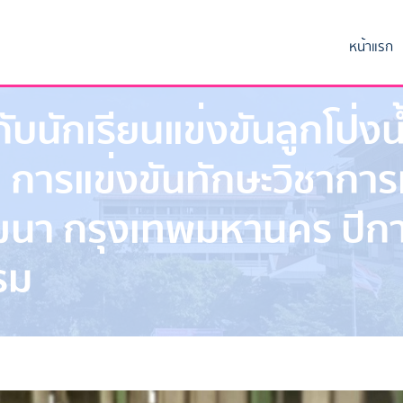
หน้าแรก
นักเรียนแข่งขันลูกโป่งน้
 การแข่งขันทักษะวิชาการเค
ฒนา กรุงเทพมหานคร ปีก
รม