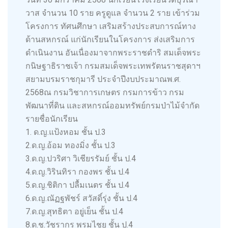
วาส จำนวน 10 ราย ครูดูแล จำนวน 2 ราย เข้าร่วม
โครงการ ทัศนศึกษา เสริมสร้างประสบการณ์ทาง
ด้านสหกรณ์ แก่นักเรียนในโครงการ ส่งเสริมการ
ดำเนินงาน อันเนื่องมาจากพระราชดำริ สมเด็จพระ
กนิษฐาธิราชเจ้า กรมสมเด็จพระเทพรัตนราชสุดาฯ
สยามบรมราชกุมารี ประจำปีงบประมาณพ.ศ.
2568ณ กรมวิชาการเกษตร กรมการข้าว กรม
พัฒนาที่ดิน และสหกรณ์ออมทรัพย์กรมป่าไม้จำกัด
รายชื่อนักเรียน
1. ด.ญ.แป้งหอม ชั้น ป.3
2.ด.ญ.อ้อม ทองมิ่ง ชั้น ป.3
3.ด.ญ.ปวริศา วิเชียรรัมย์ ชั้น ป.4
4.ด.ญ.วิรินทิรา กองพร ชั้น ป.4
5.ด.ญ.ชิติกา ปลื้มเนตร ชั้น ป.4
6.ด.ญ.ณัฏฐพัชร์ สวัสดิ์รุ่ง ชั้น ป.4
7.ด.ญ.สุทธิตา อยู่เย็น ชั้น ป.4
8.ด.ช.วัชรากร พรมไชย ชั้น ป.4