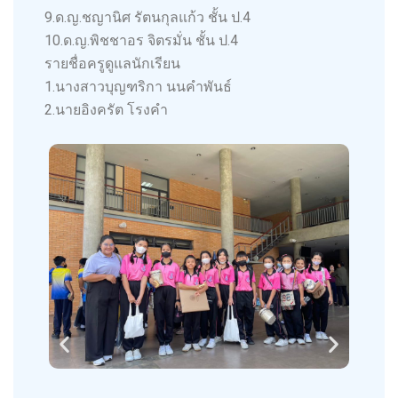
9.ด.ญ.ชญานิศ รัตนกุลแก้ว ชั้น ป.4
10.ด.ญ.พิชชาอร จิตรมั่น ชั้น ป.4
รายชื่อครูดูแลนักเรียน
1.นางสาวบุญฑริกา นนคำพันธ์
2.นายอิงครัต โรงคำ