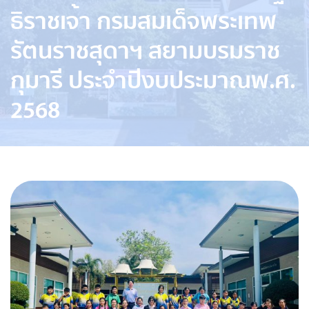
ธิราชเจ้า กรมสมเด็จพระเทพ
รัตนราชสุดาฯ สยามบรมราช
กุมารี ประจำปีงบประมาณพ.ศ.
2568