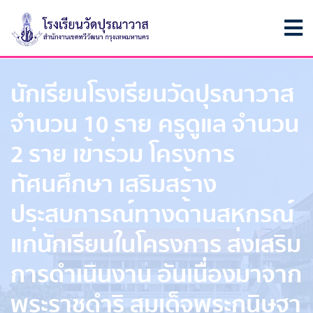
นักเรียนโรงเรียนวัดปุรณาวาส
จำนวน 10 ราย ครูดูแล จำนวน
2 ราย เข้าร่วม โครงการ
ทัศนศึกษา เสริมสร้าง
ประสบการณ์ทางด้านสหกรณ์
แก่นักเรียนในโครงการ ส่งเสริม
การดำเนินงาน อันเนื่องมาจาก
พระราชดำริ สมเด็จพระกนิษฐา