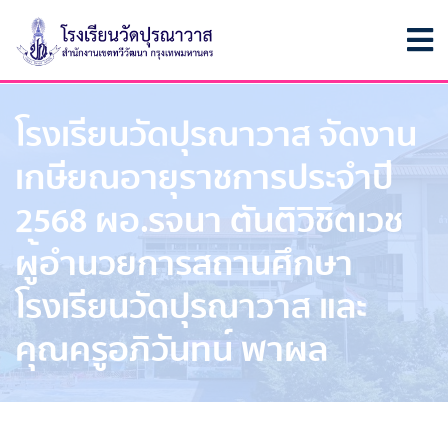
โรงเรียนวัดปุรณาวาส จัดงาน
เกษียณอายุราชการประจำปี
2568 ผอ.รจนา ตันติวิชิตเวช
ผู้อำนวยการสถานศึกษา
โรงเรียนวัดปุรณาวาส และ
คุณครูอภิวันทน์ พาผล